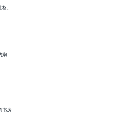
性格。
的娴
的书房