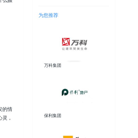
什么颜
服
为您推荐
万科集团
安的情
保利集团
心灵，