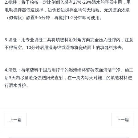
2.搅拌：将干粉按一定比例倒入盛有27%-29%清水的容器中用，用
电动搅拌器低速搅拌，边倒粉边搅拌至均匀无结粒、无沉淀的浓浆
（似膏状）静置3-5分钟，再搅拌1-2分钟即可使用。
3.填缝：用专业填缝工具将填缝料沿对角方向完全压入缝隙内，注意
不得留空。10分钟后用湿海绵或湿布将瓷砖面上的填缝料抹去。
4.清洗：待填缝料干固后用拧干的湿海绵将瓷砖表面清洁干净。施工
后3天内尽量避免强烈阳光直射，在一周内每天对施工的填缝材料进
行洒水养护。
上一篇
下一篇