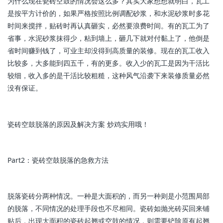
为什么现在瓷砖空鼓的情况会这么多？其实大家想想就明白，瓦工
是按平方计价的，如果严格按照比例调配砂浆，和水泥砂浆时多花
时间来搅拌，贴砖时再认真砸实，必然要浪费时间。有的瓦工为了
省事，水泥砂浆抹得少，粘到墙上，砸几下就对付黏上了，他倒是
省时间赚到钱了，可业主却没得到高质量的装修。现在的瓦工收入
比较多，大多能到四五千，有的更多。收入少的瓦工是因为干活比
较细，收入多的是干活比较粗糙，这种风气沿袭下来装修质量必然
没有保证。
瓷砖空鼓脱落的原因及解决方案 炒鸡实用哦！
Part2：瓷砖空鼓脱落的急救方法
脱落瓷砖分两种情况。一种是大面积的，而另一种则是小范围局部
的脱落，不同情况的处理手段也不尽相同。瓷砖如抛光砖买回来铺
贴后，出现大面积的瓷砖起翘或空鼓的情况，则需要铲除原有起翘