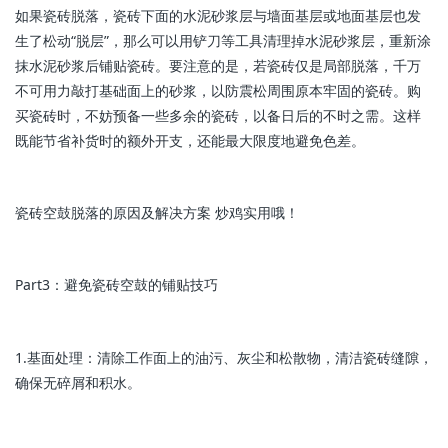
如果瓷砖脱落，瓷砖下面的水泥砂浆层与墙面基层或地面基层也发
生了松动“脱层”，那么可以用铲刀等工具清理掉水泥砂浆层，重新涂
抹水泥砂浆后铺贴瓷砖。要注意的是，若瓷砖仅是局部脱落，千万
不可用力敲打基础面上的砂浆，以防震松周围原本牢固的瓷砖。购
买瓷砖时，不妨预备一些多余的瓷砖，以备日后的不时之需。这样
既能节省补货时的额外开支，还能最大限度地避免色差。
瓷砖空鼓脱落的原因及解决方案 炒鸡实用哦！
Part3：避免瓷砖空鼓的铺贴技巧
1.基面处理：清除工作面上的油污、灰尘和松散物，清洁瓷砖缝隙，
确保无碎屑和积水。