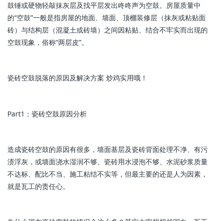
鼓锤或硬物轻敲抹灰层及找平层发出咚咚声为空鼓。房屋质量中
的“空鼓”一般是指房屋的地面、墙面、顶棚装修层（抹灰或粘贴面
砖）与结构层（混凝土或砖墙）之间因粘贴、结合不牢实而出现的
空鼓现象，俗称“两层皮”。
瓷砖空鼓脱落的原因及解决方案 炒鸡实用哦！
Part1：瓷砖空鼓原因分析
造成瓷砖空鼓的原因有很多，墙面基层及瓷砖背面处理不净、有污
渍浮灰，或墙面浇水湿润不够、瓷砖用水浸泡不够、水泥砂浆质量
不达标、配比不当、施工粘结不实等，但最主要的还是人为因素，
就是瓦工的责任心。