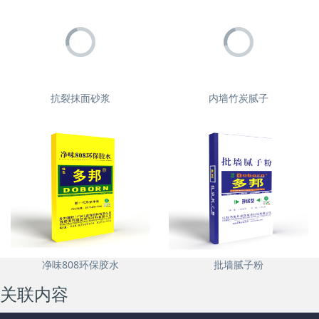
抗裂抹面砂浆
内墙竹炭腻子
净味808环保胶水
批墙腻子粉
关联内容