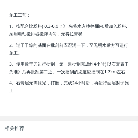
施工工艺：
1、按配合比粉料( 0.3-0.6 :1》,先将水入揽拌桶内,后加入粉料,
采用电动搅排器搅拌均匀，无将拉膏状
2、过于干燥的基面在批刮前应湿润一下，至无明水后方可进行
施工。
3、便用败于刀进行批刮，第一道批刮完成约4小时( 以石膏表干
为准》后再批刮第二近。一次批刮的愿度应控制在1-Zcm左右.
4、石膏层无需抹光，打磨，完成24小时后，再进行面层财子施
工
相关推荐